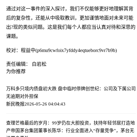
通过对这一事件的深入探讨，我们不仅能够更好地理解其背
后的复杂性，还能从中吸取教训，更加谨慎地面对未来可能
出?现的类似问题。这是我们每个人都应当认真对待和深思的
课题。
校对：程益中(p6mu9cwfoix7yfddy4eqtueborc9vr7b9b)
责任编辑： 白岩松
为你推荐
万科多只境内债盘初大跌 盘中临时停牌
创世纪：公司及下属公司
无逾期对外担保
新民晚报
2026-05-26 04:04:43
查理芒格最后的岁月：99岁仍在大胆投资，扶持年轻邻居打造地
产帝国
茅台集团董事长陈华：行业全面进入“存量竞争”，茅台无