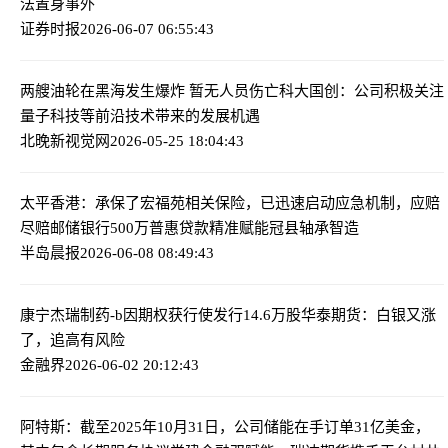
法置身事外
证券时报
2026-06-07 06:55:43
两艘油轮在黑海发生爆炸 暂无人员伤亡
科大国创：公司积极关注
量子科技等前沿技术带来的发展机遇
北晚新视觉网
2026-05-25 18:04:43
太平香港：承保了宏福苑相关保险，已迅速启动应急机制，应赔
尽赔
邮储银行500万普惠贷款精准赋能冠县轴承智造
半岛晨报
2026-06-08 08:49:43
康宁杰瑞制药-b因期权获行使发行14.6万股
华泰期货：白银又涨
了，追高有风险
金融界
2026-06-02 20:12:43
阿特斯：截至2025年10月31日，公司储能在手订单31亿美金，