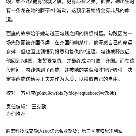
颂，她不?仅拥有倾城之貌，更有心智之美。据传，她出生时
有一条龙在她的臍带?中游动，这预示着她将会有非凡的命
运。
西施的故事始于她与越王勾践之间的情感纠葛。勾践因为一
场失败而被齐国俘虏，在齐国的幽禁中，他深感自己的命运
多舛，但也因此领悟到报恩和复仇的?道理。勾践被释放后，
他回到?越国，发誓要复仇，并最终成功打败了齐国。而在这
段时间，勾践遇到了西施，并被她的美貌和才智所吸引，决
定将西施送给吴王夫差作为人质，以换取自己的自由。
校对：方可成(p6mu9cwfoix7yfddy4eqtueborc9vr7b9b)
责任编辑： 王克勤
为你推荐
胜宏科技成交额达100亿元
弘业期货：第三季度归母净利润