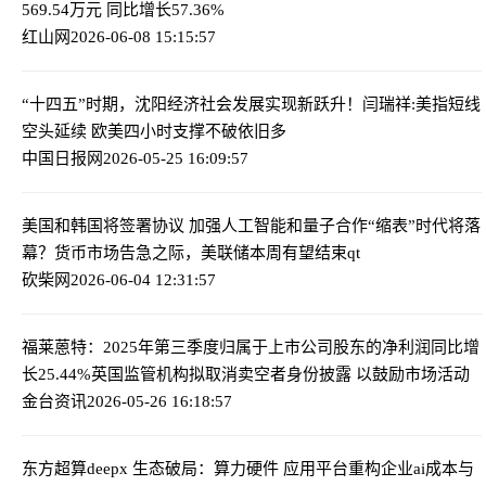
569.54万元 同比增长57.36%
红山网
2026-06-08 15:15:57
“十四五”时期，沈阳经济社会发展实现新跃升！
闫瑞祥:美指短线
空头延续 欧美四小时支撑不破依旧多
中国日报网
2026-05-25 16:09:57
美国和韩国将签署协议 加强人工智能和量子合作
“缩表”时代将落
幕？货币市场告急之际，美联储本周有望结束qt
砍柴网
2026-06-04 12:31:57
福莱蒽特：2025年第三季度归属于上市公司股东的净利润同比增
长25.44%
英国监管机构拟取消卖空者身份披露 以鼓励市场活动
金台资讯
2026-05-26 16:18:57
东方超算deepx 生态破局：算力硬件 应用平台重构企业ai成本与