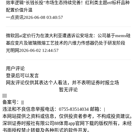
效率逻辑
“长钱长投”市场生态持续完善！红利类主题etf标杆品种
配置价值升温
一点资讯
2026-06-08 03:40:57
微软因ai定价行为在澳大利亚遭遇诉讼
安培龙：公司基于mems硅
基应变片及玻璃微熔工艺技术的六维力传感器仍处于研发阶段
光明网
2026-06-02 12:44:57
用户评论
登录
后可以发言
网友评论仅供其表达个人看法，并不表明证券时报立场
暂无评论
|
|
|
|
|
备案号：
|
|
|
违法和不良信息举报电话：0755-83514034 邮箱：
|
本网站提供之资料或信息，仅供投资者参考，不构成投资建议
深圳证券时报社有限公司88体育app官网下载的版权所有，未经
书面授权禁止转载及各种形式的软件开发。