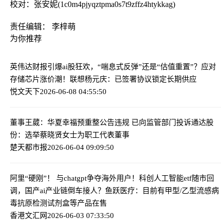
校对：张安妮(1c0m4pjyqztpma0s7t9zffz4htykkag)
责任编辑： 李梓萌
为你推荐
英伟达财报引爆ai股狂欢，“喘息式反弹”还是“估值重置”？
应对
存储芯片涨价潮！联想杨元庆：已签署协议锁定长期供应
悦文天下
2026-06-08 04:55:50
董事王葳：华夏幸福预重整公告违规 已向监管部门投诉
通达股
份：选举蔡晓贤女士为职工代表董事
楚天都市报
2026-06-04 09:09:50
阿里“硬刚”！ 与chatgpt争夺海外用户！科创人工智能etf随市回
调，国产ai产业链倒车接人？
鱼跃医疗：目前有甲型/乙型流感病
毒抗原检测试剂盒等产品在售
香港文汇网
2026-06-03 07:33:50