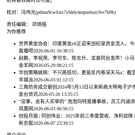
机有着较高的认可度。
校对：冯伟光(p6mu9cwfoix7yfddy4eqtueborc9vr7b9b)
责任编辑： 邓炳强
为你推荐
世界黄金协会：印度黄金etf正迎来创纪录资金流入，今
直播吧
2026-06-01 16:38:15
赵鹏、李祝用、李可东、陈东升、龙泉同台发声！
小马
金羊网
2026-05-29 08:21:15
华创策略姚佩：不只高低切，更是反内卷
深天马a：截至
羊城派
2026-06-03 01:12:15
三角防务成交额创2024年5月13日以来新高
大明电子沪
金台资讯
2026-05-26 13:35:15
“没事，会有人买单的” 泡泡玛特直播事故，员工内涵
凤凰网
2026-06-03 06:56:15
创投月报 | 同创伟业：2025年前三季度营收、净利双降
新京报
2026-06-07 23:39:15