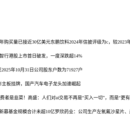
年购买量已接近30亿美元
东鹏饮料2024年信披评级为c，较202
智行港股上市首日破发，一度深跌超14%
2025年10月31日公司股东户数为71927户
市主板挂牌，国产汽车电子龙头加速崛起
消费者是韭菜！
高盛：人们对ai交易不再是“买入一切”，而是“更有
 新募基金规模合计未超10亿
罗欣药业：公司生产左氧氟沙星片、