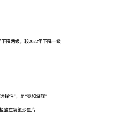
3年下降两级，较2022年下降一级
选择性”，是“零和游戏”
盐酸左氧氟沙星片