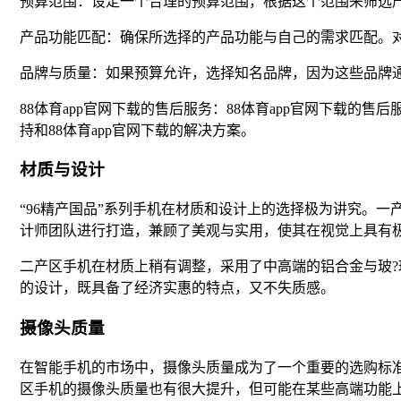
预算范围：设定一个合理的预算范围，根据这个范围来筛选产
产品功能匹配：确保所选择的产品功能与自己的需求匹配。
品牌与质量：如果预算允许，选择知名品牌，因为这些品牌通
88体育app官网下载的售后服务：88体育app官网下载的
持和88体育app官网下载的解决方案。
材质与设计
“96精产国品”系列手机在材质和设计上的选择极为讲究。
计师团队进行打造，兼顾了美观与实用，使其在视觉上具有
二产区手机在材质上稍有调整，采用了中高端的铝合金与玻
的设计，既具备了经济实惠的特点，又不失质感。
摄像头质量
在智能手机的市场中，摄像头质量成为了一个重要的选购标
区手机的摄像头质量也有很大提升，但可能在某些高端功能