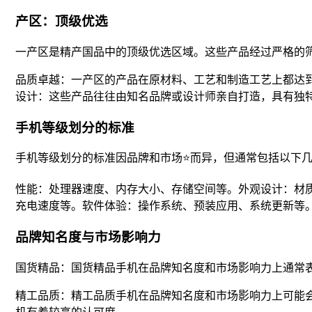
产区：顶级优选
一产区是精产国品中的顶级优选区域。这些产品经过严格的
品质卓越：一产区的产品在原材料、工艺和制造工艺上都达到
设计：这些产品往往由知名品牌或设计师亲自打造，具有独
手机等级划分的标准
手机等级划分的标准因品牌和市场⭐而异，但通常包括以下
性能：处理器速度、内存大小、存储空间等。外观设计：材
充电速度等。软件体验：操作系统、预装应用、系统更新等
品牌知名度与市场影响力
国货精品：国货精品手机在品牌知名度和市场影响力上通常
精工品质：精工品质手机在品牌知名度和市场影响力上可能