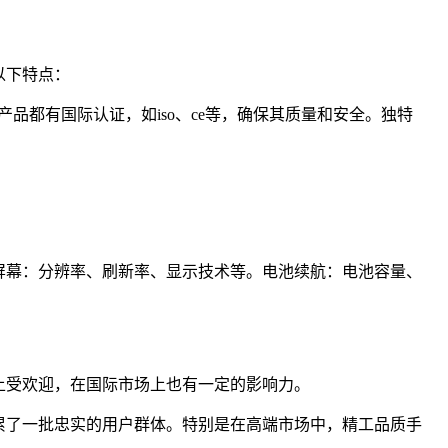
以下特点：
都有国际认证，如iso、ce等，确保其质量和安全。独特
屏幕：分辨率、刷新率、显示技术等。电池续航：电池容量、
上受欢迎，在国际市场上也有一定的影响力。
累了一批忠实的用户群体。特别是在高端市场中，精工品质手