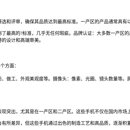
筛选和评审，确保其品质达到最高标准。一产区的产品通常具有
了最高的?标准，几乎无任何瑕疵。品牌认证：大多数一产区的产品
特的设计和高端审美。
几个方面：
质、做工、外观美观度等。摄像头：像素、光圈、镜头数量等。
。
表现突出，尤其是在一产区和二产区。这些手机不仅在国内市场
会有所差异，但这些手机通过出色的制造工艺和高品质，逐渐积