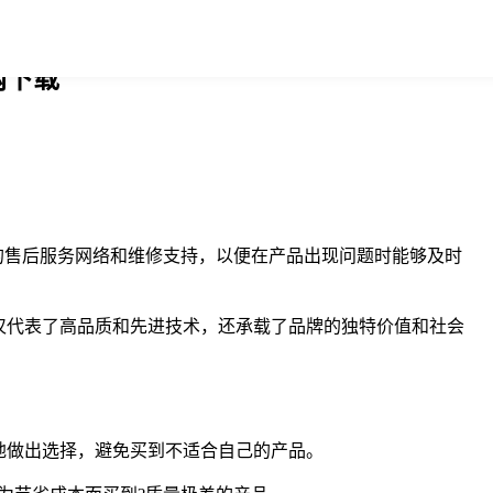
网下载
载的售后服务网络和维修支持，以便在产品出现问题时能够及时
仅代表了高品质和先进技术，还承载了品牌的独特价值和社会
地做出选择，避免买到不适合自己的产品。