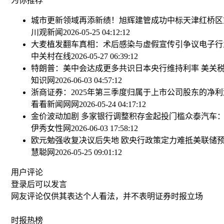
为你推荐
城市更新领域再添新绩！旭辉建管成功中标天津红桥区
川观新闻
2026-05-25 04:12:12
大麦植发翻车真相：术后感染与虚假宣传引争议
电子行
中关村在线
2026-05-27 06:39:12
特朗普：美中会达成更多共识
日本央行维持利率 美关税
知识网
2026-06-03 04:57:12
浙商证券：2025年第三季度归属于上市公司股东的净利润
看看新闻网网
2026-05-24 04:17:12
金价波动加剧 多家银行调整积存金起投门槛
众泰汽车
伊秀女性网
2026-06-03 17:58:12
欧元勉强收复决议后失地 欧央行政策定力难抵美联储
慧聪网
2026-05-25 09:01:12
用户评论
登录
后可以发言
网友评论仅供其表达个人看法，并不表明证券时报立场
时报
热榜