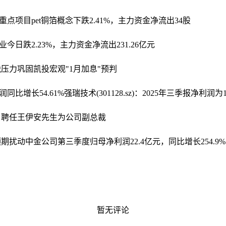
重点项目
pet铜箔概念下跌2.41%，主力资金净流出34股
业今日跌2.23%，主力资金净流出231.26亿元
压力巩固凯投宏观"1月加息"预判
同比增长54.61%
强瑞技术(301128.sz)：2025年三季报净利润为1
：聘任王伊安先生为公司副总裁
预期扰动
中金公司第三季度归母净利润22.4亿元，同比增长254.9%
暂无评论