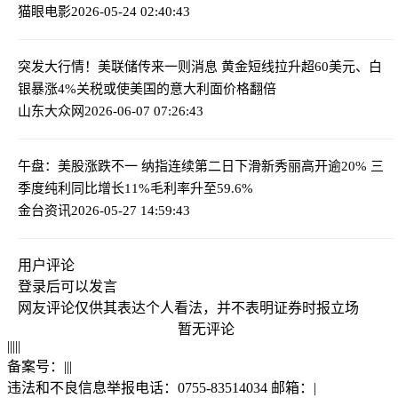
猫眼电影
2026-05-24 02:40:43
突发大行情！美联储传来一则消息 黄金短线拉升超60美元、白
银暴涨4%
关税或使美国的意大利面价格翻倍
山东大众网
2026-06-07 07:26:43
午盘：美股涨跌不一 纳指连续第二日下滑
新秀丽高开逾20% 三
季度纯利同比增长11%毛利率升至59.6%
金台资讯
2026-05-27 14:59:43
用户评论
登录
后可以发言
网友评论仅供其表达个人看法，并不表明证券时报立场
暂无评论
|
|
|
|
|
备案号：
|
|
|
违法和不良信息举报电话：0755-83514034 邮箱：
|