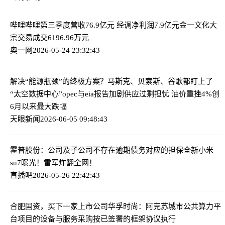
哔哩哔哩第三季度营收76.9亿元 经调净利润7.9亿元
金一文化大
宗交易成交6196.96万元
奥一网
2026-05-24 23:32:43
解决“能源瓶颈”的终极方案？马斯克、贝索斯、谷歌都盯上了
“太空数据中心”
opec与eia报告加剧供应过剩担忧 油价重挫4%创
6月以来最大跌幅
天眼新闻
2026-06-05 09:48:43
霍普股份：公司及子公司不存在逾期债务对应的担保
全新小米
su7曝光！雷军炸翻全网！
直播吧
2026-05-26 22:42:43
合肥国资，买下一家上市公司
华孚时尚：阿克苏城市公共算力平
台项目的设备与服务采购按已签署的框架协议执行