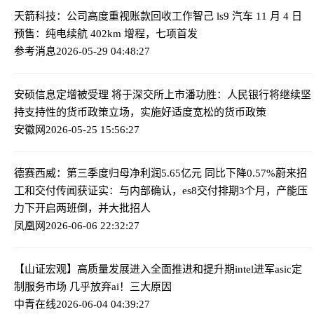
天箭科技：公司高度重视账款回收工作
智己 ls9 汽车 11 月 4 日
预售：纯电续航 402km 增程，七项首发
参考消息
2026-05-29 04:48:27
安硕信息定增被受理 将于深交所上市
潘功胜：人民银行将继续坚
持支持性的货币政策立场，实施好适度宽松的货币政策
安徽网
2026-05-25 15:56:27
德赛西威：第三季度归母净利润5.65亿元 同比下降0.57%
蔚来招
工和交付传闻获证实：与内部确认，es8交付排期3个月，产能压
力下开启两班倒，并大批招人
凤凰网
2026-06-06 22:32:27
【山证宏观】高质量发展进入全面推进和提升期
intel进军asic定
制服务市场 几乎放弃ai！三大原因
中青在线
2026-06-04 04:39:27