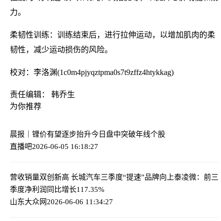
力。
柔韧性训练：训练结束后，进行拉伸运动，以增加肌肉的柔
韧性，减少运动损伤的风险。
校对：李洛渊(1c0m4pjyqztpma0s7t9zffz4htykkag)
责任编辑： 韩乔生
为你推荐
晨报｜锂价有望逐步抬升
今日盘中突破年线个股
直播吧
2026-06-05 16:18:27
营收销量双创新高 长城汽车三季度“提速”品牌向上
泰凌微：前三
季度净利润同比增长117.35%
山东大众网
2026-06-06 11:34:27