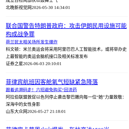
成立日检阅部队以鼓舞士气
北晚新视觉网
2026-05-30 14:34:01
联合国警告特朗普政府：攻击伊朗民用设施可能
构成战争罪
荷兰犹太相关场所发生爆炸
科文顿：米兰奥运会将采用阿里巴巴人工智能技术，或将举办史
上最智能的奥运会
脑机接口及相关标准发布
证券之星
2026-06-03 20:10:01
菲律宾航班因客舱氧气短缺紧急降落
跟着追溯码走！六招避免购买“回流药
阿拉伯联盟敦促以色列停止袭击黎巴嫩
向每一位“她”力量致敬：
深海中的女性身影
山东大众网
2026-05-27 21:18:01