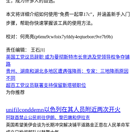
生，成为许多人的首选。
本文将详细介绍如何使用“免费一起草17c”，并涵盖新手入门
步骤，帮助你快速掌握该工具的使用方法。
校对：何亮亮(p6mu9cwfoix7yfddy4eqtueborc9vr7b9b)
责任编辑： 王石川
英国工党议员辞职 或为曼彻斯特市长竞选及党领导权争夺铺
路
贵州、湖南和湖北多地区遭遇强降雨；专家：三地降雨原因
不同
超百工党议员联署支持保留斯塔顿职位
为你推荐
unifilconddemn以色列在其人员附近两次开火
阿联酋禁止公民前往伊朗、黎巴嫩和伊拉克
英国希望美伊会谈为长期冲突解决铺平道路
金正恩在人民革命军