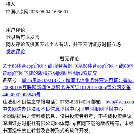
接入
中国小康网
2026-06-04 16:36:01
用户评论
登录
后可以发言
网友评论仅供其表达个人看法，并不表明证券时报立场
发表评论
暂无评论
关于88体育app官网下载
|
服务条例
|
联系88体育app官网下载
|
88体
育app官网下载的版权声明
|
网站地图
|
线索提交
备案号：
粤icp备09109218号-7
|
增值电信业务经营许可证：粤b2-
20080118
|
互联网新闻信息服务许可证10120170066
|
粤公网安备
44030002008846号
违法和不良信息举报电话：0755-83514034 邮箱：
bwb@stcn.co
中央网信办违法和不良信息举报中心
|
证券时报网举报中心
本网站提供之资料或信息，仅供投资者参考，不构成投资建议
深圳证券时报社有限公司88体育app官网下载的版权所有，未经
书面授权禁止转载及各种形式的软件开发。