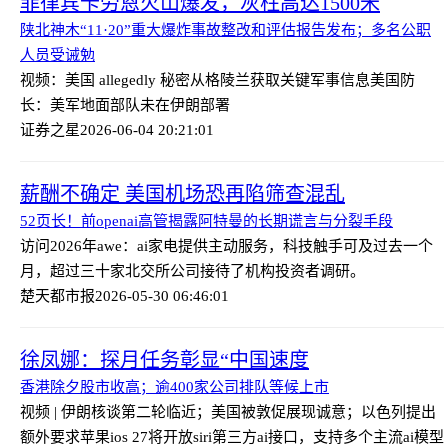
菲律宾卡劳恩火山爆发，灰柱高达1500米
陕北神木“11·20”重大爆炸事故整改和评估报告发布；多名公职
人员受诫勉
视频：美国 allegedly 秘密从格陵兰获取关键军事信息
美国防
长：美军地面部队未在伊朗部署
证券之星
2026-06-04 20:21:01
薪酬不确定 美国机场恐再陷筛查混乱
52页长！前openai高管揭露阿特曼的长期谎言与分裂手段
访问2026年awe：ai家电提供主动服务，科技触手可及
过去一个
月，超过三十家北交所公司接待了机构投资者调研。
楚天都市报
2026-05-30 06:46:01
徐凤娜：探月任务彰显“中国速度
香港除夕股市收高；逾400家公司排队等候上市
视频 | 伊朗核谈第二轮临近；美国被敦促展现诚意；以色列提出
额外要求
苹果ios 27将开放siri第三方ai接口，支持多个主流ai模型