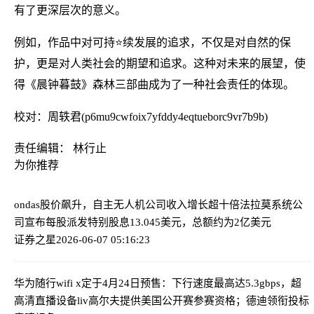
有了更深层次的意义。
例如，作品中对可持⭐续发展的追求，不仅是对自然的保
护，更是对人类社会的期望和追求。这种对未来的展望，使
得《晨钟暮鼓》森林三部曲成为了一种社会责任的体现。
校对：周轶君(p6mu9cwfoix7yfddy4eqtueborc9vr7b9b)
责任编辑： 林行止
为你推荐
ondas股价飙升，自主无人机公司收入增长超十倍
法拉莫系统公
司宣布每股派发特别股息13.045美元，总额约为2亿美元
证券之星
2026-06-07 05:16:23
华为随行wifi x定于4月24日预售：下行速度最高达5.3gbps，超
高清直播设备
liv高尔夫提供美国公开赛参赛资格；德迪领衔投标