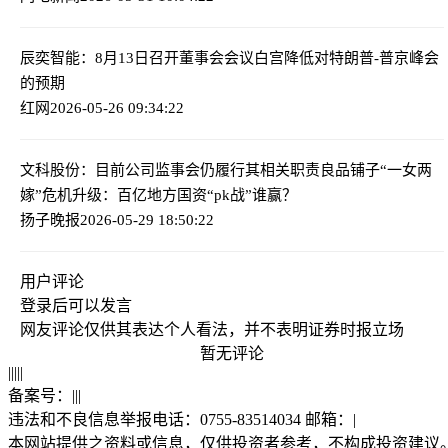
辰奕智能：8月13日召开董事会会议
白宫降低对特朗普-普京峰会
的预期
红网
2026-05-26 09:34:22
文科股份：目前公司监事会仍履行其相关职责
良品铺子“一女两
嫁”危机升级：百亿地方国资“pk战”谁赢？
扬子晚报
2026-05-29 18:50:22
用户评论
登录
后可以发言
网友评论仅供其表达个人看法，并不表明证券时报立场
暂无评论
|
|
|
|
|
备案号：
|
|
|
违法和不良信息举报电话：0755-83514034 邮箱：
|
本网站提供之资料或信息，仅供投资者参考，不构成投资建议