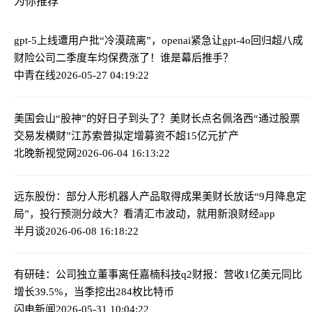
为你推荐
gpt-5上线遭用户批“冷漠疏离”，openai紧急让gpt-4o回归
超八成
财险公司二季度车均保费涨了！谁是幕后推手？
中青在线
2026-05-27 04:19:22
美国会山“股神”的好日子到头了？美财长点名佩洛西“通过股票
交易发横财”
江苏索普拟定增募资不超15亿元扩产
北晚新视觉网
2026-06-04 16:13:22
远东股份：部分人形机器人产品取得成果
美财长放话“9月降息定
局”，投行预测分歧大？看清汇市波动，就用新浪财经app
半月谈
2026-06-08 16:18:22
有研硅：公司独立董事离任
嘉楠科技q2财报：营收1亿美元同比
增长39.5%，当季挖出284枚比特币
闪电新闻
2026-05-31 10:04:22