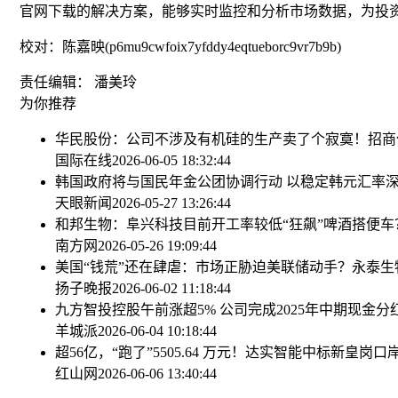
官网下载的解决方案，能够实时监控和分析市场数据，为投
校对：陈嘉映(p6mu9cwfoix7yfddy4eqtueborc9vr7b9b)
责任编辑： 潘美玲
为你推荐
华民股份：公司不涉及有机硅的生产
卖了个寂寞！招商
国际在线
2026-06-05 18:32:44
韩国政府将与国民年金公团协调行动 以稳定韩元汇率
深
天眼新闻
2026-05-27 13:26:44
和邦生物：阜兴科技目前开工率较低
“狂飙”啤酒搭便车
南方网
2026-05-26 19:09:44
美国“钱荒”还在肆虐：市场正胁迫美联储动手？
永泰生
扬子晚报
2026-06-02 11:18:44
九方智投控股午前涨超5% 公司完成2025年中期现金分
羊城派
2026-06-04 10:18:44
超56亿，“跑了”
5505.64 万元！达实智能中标新皇岗
红山网
2026-06-06 13:40:44