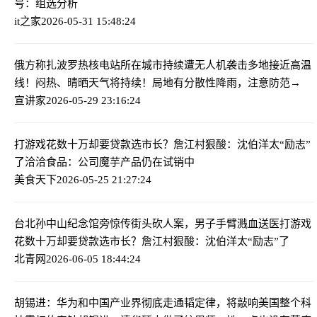
号：组选分析
it之家
2026-05-31 15:48:24
俄方称扎波罗热核电站所在城市持续遭无人机袭击
多地接近高温
线！闷热、晴晒天气将持续！局地有分散性降雨，注意防范→
宣讲家
2026-05-29 23:16:24
打游戏花数十万却要贷款选市长？詹江村狠酸：沈伯洋太“励志”
了
洽洽食品：公司魔芋产品仍在试销中
美食天下
2026-05-25 21:27:24
台北孙中山纪念馆旁惊传街头砍人案，男子手臂溅血送医
打游戏
花数十万却要贷款选市长？詹江村狠酸：沈伯洋太“励志”了
北青网
2026-06-05 18:44:24
胡锡进：华为和中国产业界彻底走通韬定律，将敲响美国整个科