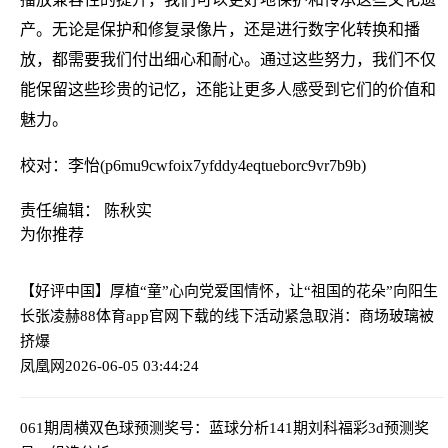
产。无论是保护和修复录像片，还是进行数字化转换和播
放，都需要我们付出细心和耐心。通过这些努力，我们不仅
能保留这些珍贵的记忆，还能让更多人感受到它们的价值和
魅力。
校对：李怡(p6mu9cwfoix7yfddy4eqtueborc9vr7b9b)
责任编辑： 陈秋实
为你推荐
【好评中国】厚植“童”心向党爱国情怀，让“祖国的花朵”向阳生
长
张凌赫88体育app官网下载的线下活动紧急取消：商场玻璃被
挤爆
凤凰网
2026-06-05 03:44:24
061期周横双色球预测奖号：蓝球分析
141期刘科福彩3d预测奖