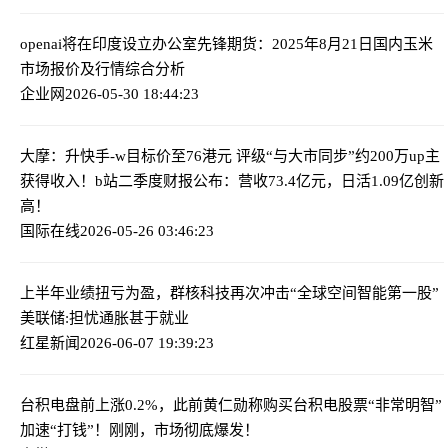
openai将在印度设立办公室
先锋期货：2025年8月21日国内玉米
市场报价及行情综合分析
企业网
2026-05-30 18:44:23
大摩：升快手-w目标价至76港元 评级“与大市同步”
约200万up主
获得收入！b站二季度财报公布：营收73.4亿元，日活1.09亿创新
高！
国际在线
2026-05-26 03:46:23
上半年业绩扭亏为盈，群核科技再次冲击“全球空间智能第一股”
美联储:担忧通胀甚于就业
红星新闻
2026-06-07 19:39:23
台积电盘前上涨0.2%，此前黄仁勋称购买台积电股票“非常明智”
加速“打钱”！刚刚，市场彻底爆发！