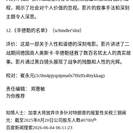
程，揭示了社会对个人价值的忽视。影片的叙事手法和深刻
主题令人深思。
12.《辛德勒的名单》（schindler'slist）
评价：这是一部关于人性和道德的深刻电影。影片讲述了二
战期间德国商人奥斯卡·辛德勒拯救了数百名犹太人的真实故
事。影片通过黑白镜头展现了战争的残酷和人性的光辉。
校对：崔永元(1c0m4pjyqztpma0s7t9zffz4htykkag)
责任编辑： 郑惠敏
为你推荐
知情人士：加拿大将放弃许多针对特朗普的报复性关税
三钢闽
光：截至2025年8月20日公司股东人数40700户
百度新闻搜索
2026-06-04 06:11:23