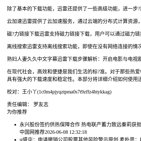
除了基本的下载功能，迅雷还提供了一些高级功能，进一步?
云加速迅雷提供了云加速服务，通过云端的分布式计算资源
磁?力链接下载迅雷支持磁力链接下载，用户可以通过磁力
离线搜索迅雷支持离线搜索功能，即使在没有网络连接的情
熟妇人妻久久中文字幕迅雷下载步骤解析：开启电影与电视剧
在现代社会，高效和便捷是我们生活的标?准。对于那些热
具有强大的下载速度和稳定性。本部分将详细介绍如何使用
校对：王小丫(1c0m4pjyqztpma0s7t9zffz4htykkag)
责任编辑： 罗友志
为你推荐
永兴股份签约供热保障合作 热电联产蓄力致远
秦莉获
中国网推荐
2026-06-08 12:32:18
st盛屯：申请撤销公司股票其他风险警示
原创 麦朴思