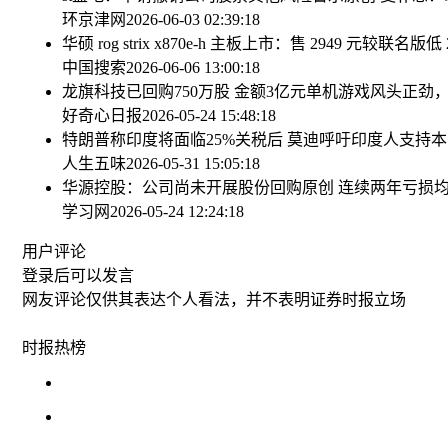
环京津网
2026-06-03 02:39:18
华硕 rog strix x870e-h 主板上市：售 2949 元较联名版低 
中国搜索
2026-06-06 13:00:18
龙旗科技已回购750万股 金额3亿元
单机游戏风头正劲，国产
好奇心日报
2026-05-24 15:48:18
特朗普称印度将面临25%关税后 莫迪呼吁印度人支持
人生五味
2026-05-31 15:05:18
华源控股：公司尚未开展股份回购
原创 连续两年亏损均
学习网
2026-05-24 12:24:18
用户评论
登录
后可以发言
网友评论仅供其表达个人看法，并不表明证券时报立场
时报
热榜