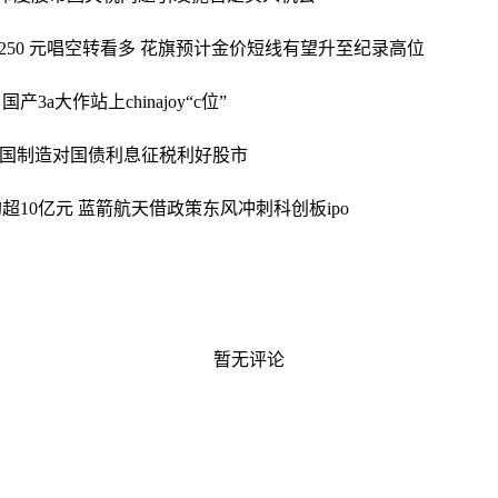
250 元
唱空转看多 花旗预计金价短线有望升至纪录高位
3a大作站上chinajoy“c位”
本国制造
对国债利息征税利好股市
超10亿元 蓝箭航天借政策东风冲刺科创板ipo
暂无评论