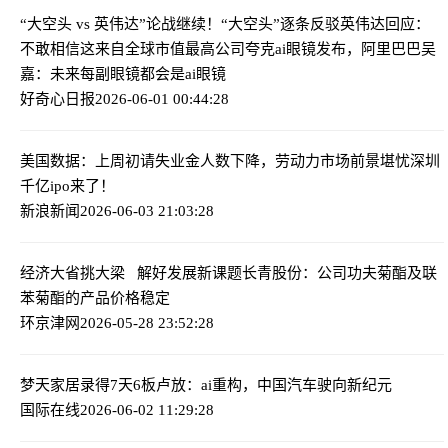
“大空头 vs 英伟达”论战继续！“大空头”逐条反驳英伟达回应：
不敢相信这来自全球市值最高公司
夸克ai眼镜发布，阿里巴巴吴
嘉：未来每副眼镜都会是ai眼镜
好奇心日报
2026-06-01 00:44:28
美国数据：上周初请失业金人数下降，劳动力市场前景堪忧
深圳
千亿ipo来了！
新浪新闻
2026-06-03 21:03:28
经济大省挑大梁 解好发展新课题
长青股份：公司功夫菊酯及联
苯菊酯的产品价格稳定
环京津网
2026-05-28 23:52:28
梦天家居录得7天6板
卢放：ai重构，中国汽车驶向新纪元
国际在线
2026-06-02 11:29:28