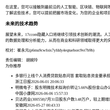
在这里，您可以接触到最前沿的人工智能、区块链、物联网
了解这些技术，您可以提前把握市场变化，为您的企业和项目提
未来的技术趋势
展望未来，17ccom隐藏入口将继续引领技术创新的潮流。
的数据处理和分析能力，从而在商业和科研领域取得更大的
校对：崔永元(p6mu9cwfoix7yfddy4eqtueborc9vr7b9b)
责任编辑： 胡婉玲
为你推荐
多银行上线个人消费贷款贴息问答 套取贴息资金要承
浙江日报
2026-06-01 20:06:33
明微电子：股东明微技术拟询价转让5.66%股份
金山办
中国小康网
2026-06-06 15:57:33
贝达药业(300558)7月31日股东户数3.48万户，较上期增加
安徽网
2026-05-27 00:43:33