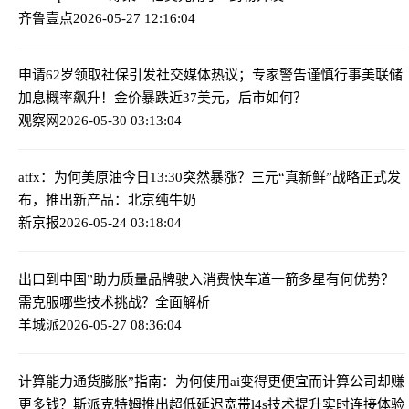
齐鲁壹点
2026-05-27 12:16:04
申请62岁领取社保引发社交媒体热议；专家警告谨慎行事
美联储
加息概率飙升！金价暴跌近37美元，后市如何？
观察网
2026-05-30 03:13:04
atfx：为何美原油今日13:30突然暴涨？
三元“真新鲜”战略正式发
布，推出新产品：北京纯牛奶
新京报
2026-05-24 03:18:04
出口到中国”助力质量品牌驶入消费快车道
一箭多星有何优势？
需克服哪些技术挑战？全面解析
羊城派
2026-05-27 08:36:04
计算能力通货膨胀”指南：为何使用ai变得更便宜而计算公司却赚
更多钱？
斯派克特姆推出超低延迟宽带l4s技术提升实时连接体验