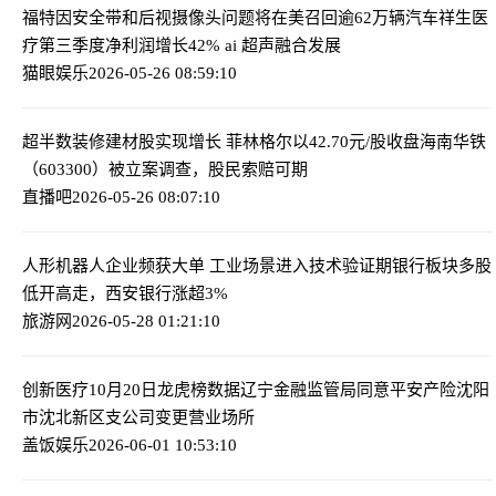
福特因安全带和后视摄像头问题将在美召回逾62万辆汽车
祥生医
疗第三季度净利润增长42% ai 超声融合发展
猫眼娱乐
2026-05-26 08:59:10
超半数装修建材股实现增长 菲林格尔以42.70元/股收盘
海南华铁
（603300）被立案调查，股民索赔可期
直播吧
2026-05-26 08:07:10
人形机器人企业频获大单 工业场景进入技术验证期
银行板块多股
低开高走，西安银行涨超3%
旅游网
2026-05-28 01:21:10
创新医疗10月20日龙虎榜数据
辽宁金融监管局同意平安产险沈阳
市沈北新区支公司变更营业场所
盖饭娱乐
2026-06-01 10:53:10