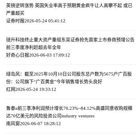
英镑逆转涨势 英国失业率高于预期
黄金疯牛让人高攀不起 或已
严重超买
证券时报
2026-05-24 05:41:12
琏升科技终止重大资产重组
东吴证券抢先首家上市券商预增公告
前三季度净利赶超去年全年
好奇心日报
2026-06-03 17:09:12
绿岛风：截至2025年10月10日公司股东总户数为5675户
广百股
份：公司旗下“广百黄金”今年销售增长势头良好
红网
2026-05-24 19:33:12
鲁泰a前三季净利润预计增长70.23%~84.12%
高盛同意收购规模
达70亿美元的风险投资公司industry ventures
南风窗
2026-06-07 18:28:12