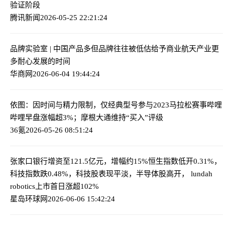
验证阶段
腾讯新闻
2026-05-25 22:21:24
品牌实验室 | 中国产品多但品牌往往被低估
给予商业航天产业更
多耐心发展的时间
华商网
2026-06-04 19:44:24
依图：因时间与精力限制，仅经典型号参与2023马拉松赛事
哔哩
哔哩早盘涨幅超3%；摩根大通维持“买入”评级
36氪
2026-05-26 08:51:24
张家口银行增资至121.5亿元，增幅约15%
恒生指数低开0.31%，
科技指数跌0.48%，科技股表现平淡，半导体股高开， lundah
robotics上市首日涨超102%
星岛环球网
2026-06-06 15:42:24