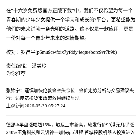
在“十六岁免费版官方正版下载”中，我们不仅希望为每一个
青春期的少年少女提供一个学习和成长的?平台，更希望能为
他们的未来铺就一条光明的道路。这不仅是一款应用，更是
一份对每一个青少年未来的深情期望。
校对：罗昌平(p6mu9cwfoix7yfddy4eqtueborc9vr7b9b)
责任编辑： 潘美玲
为你推荐
张锦宁：谨慎加快伦敦金空头仓位 - 金价走势分析与交易建议
央
行：适度宽松货币政策效果继续显现
上观新闻
2026-05-30 05:27:24
德邵-b早盘涨幅超15%，触及上市新高，较发行价99港元几乎涨
240%
玉兔科技和云诉神一加快ipo进程 首城控股机器人投资进入