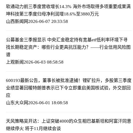
软通动力前三季度营收增长14.3% 海外市场取得多项重要成果
满
坤科技第三季度归母净利润增18.6%至3880万元
山西新闻网
2026-06-07 20:33:58
公募基金三季报显示 中央汇金稳定持有宽基etf
低利率环境下寻
找长期稳定资产：哪些行业更具抗压能力？——行业信用风险图
谱
上观新闻
2026-06-03 08:58:58
600193最新公告，董事长被批准逮捕！锂矿拉升，多股第三季度
业绩显著回暖
特朗普表示已下令立即重启美国核试验，外交部回
应
山东大众网
2026-06-01 18:08:58
天风策略吴开达：上证突破4000的众生相
巴基斯坦和阿富汗同意
继续停火 将于11月继续会谈