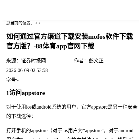
您当前的位置： > >
如何通过官方渠道下载安装mofos软件下载
官方版？-88体育app官网下载
来源：
证券时报网
作者：
彭文正
2026-06-09 02:53:58
字号
1访问appstore
对于使用ios或android系统的用户，官方appstore是另一种安全
的下载途径：
打开手机的appstore（对于ios用户为“appstore”，对于android