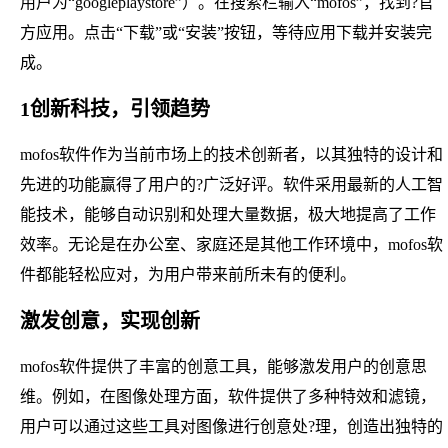
用户为“googleplaystore”）。在搜索栏输入“mofos”，找到?官
方应用。点击“下载”或“安装”按钮，等待应用下载并安装完
成。
1创新科技，引领趋势
mofos软件作为当前市场上的技术创新者，以其独特的设计和
先进的功能赢得了用户的?广泛好评。软件采用最新的人工智
能技术，能够自动识别和处理大量数据，极大地提高了工作
效率。无论是在办公室、家庭还是其他工作环境中，mofos软
件都能轻松应对，为用户带来前所未有的便利。
激发创意，实现创新
mofos软件提供了丰富的创意工具，能够激发用户的创意思
维。例如，在图像处理方面，软件提供了多种特效和滤镜，
用户可以通过这些工具对图像进行创意处?理，创造出独特的