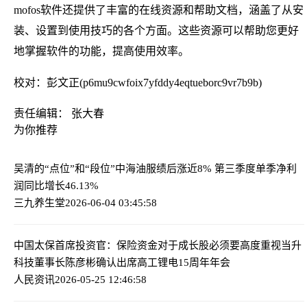
mofos软件还提供了丰富的在线资源和帮助文档，涵盖了从安
装、设置到使用技巧的各个方面。这些资源可以帮助您更好
地掌握软件的功能，提高使用效率。
校对：彭文正(p6mu9cwfoix7yfddy4eqtueborc9vr7b9b)
责任编辑： 张大春
为你推荐
吴清的“点位”和“段位”
中海油服绩后涨近8% 第三季度单季净利
润同比增长46.13%
三九养生堂
2026-06-04 03:45:58
中国太保首席投资官：保险资金对于成长股必须要高度重视
当升
科技董事长陈彦彬确认出席高工锂电15周年年会
人民资讯
2026-05-25 12:46:58