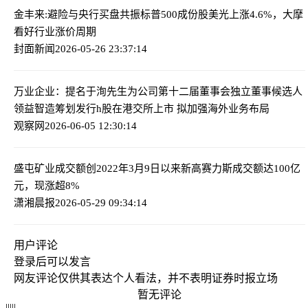
金丰来:避险与央行买盘共振
标普500成份股美光上涨4.6%，大摩
看好行业涨价周期
封面新闻
2026-05-26 23:37:14
万业企业：提名于洵先生为公司第十二届董事会独立董事候选人
领益智造筹划发行h股在港交所上市 拟加强海外业务布局
观察网
2026-06-05 12:30:14
盛屯矿业成交额创2022年3月9日以来新高
赛力斯成交额达100亿
元，现涨超8%
潇湘晨报
2026-05-29 09:34:14
用户评论
登录
后可以发言
网友评论仅供其表达个人看法，并不表明证券时报立场
暂无评论
|
|
|
|
|