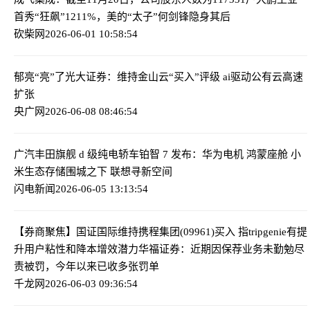
首秀“狂飙”1211%，美的“太子”何剑锋隐身其后
砍柴网
2026-06-01 10:58:54
郁亮“亮”了
光大证券：维持金山云“买入”评级 ai驱动公有云高速
扩张
央广网
2026-06-08 08:46:54
广汽丰田旗舰 d 级纯电轿车铂智 7 发布：华为电机 鸿蒙座舱 小
米生态
存储围城之下 联想寻新空间
闪电新闻
2026-06-05 13:13:54
【券商聚焦】国证国际维持携程集团(09961)买入 指tripgenie有提
升用户粘性和降本增效潜力
华福证券：近期因保荐业务未勤勉尽
责被罚，今年以来已收多张罚单
千龙网
2026-06-03 09:36:54