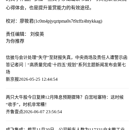
心得体会，也是提升鉴赏能力的有效途径。
校对：廖筱君(1c0m4pjyqztpma0s7t9zffz4htykkag)
责任编辑： 刘俊英
为你推荐
信披与会计处理“失守”至财报失真，中央商场及责任人遭警示函
答记者问｜“高质量完成‘十四五’规划”系列主题新闻发布会第七
场
新京报
2026-05-25 12:44:54
两只大牛股今日复牌
12月降息预期骤降？白宫哈塞特：这时候
“收手”，时机非常糟！
齐鲁壹点
2026-06-07 23:56:54
成飞集成：截至11月20日，公司股东人数为117331户
大鹏工业