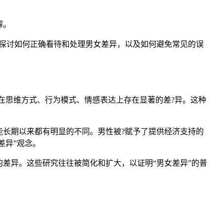
解。
探讨如何正确看待和处理男女差异，以及如何避免常见的误
在思维方式、行为模式、情感表达上存在显著的差?异。这种
长期以来都有明显的不同。男性被?赋予了提供经济支持的
差异”观念。
差异。这些研究往往被简化和扩大，以证明“男女差异”的普