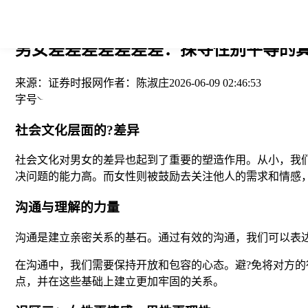
您当前的位置： > >
男女差差差差差差差：探寻性别平等的真正
来源：
证券时报网
作者：
陈淑庄
2026-06-09 02:46:53
字号
社会文化层面的?差异
社会文化对男女的差异也起到了重要的塑造作用。从小，我
决问题的能力高。而女性则被鼓励去关注他人的需求和情感
沟通与理解的力量
沟通是建立亲密关系的基石。通过有效的沟通，我们可以表
在沟通中，我们需要保持开放和包容的心态。避?免将对方的
点，并在这些基础上建立更加牢固的关系。