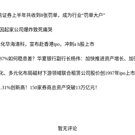
信证券上半年共收到8张罚单，成为行业“罚单大户”
因起家公司爆炸致死痛哭
际化
华海清科，宣布赴香港ipo，冲刺a h股上市
87%
如何稳息差？华夏银行副行长杨伟：加快推进资产增长、加
异化、多元化布局磁材下游领域
联合租赁公司股价创1997年ipo上
31%
创新高！150家券商总资产突破13万亿元！
暂无评论