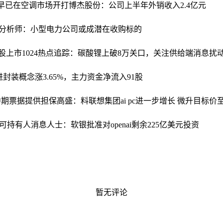
”早已在空调市场开打
博杰股份：公司上半年外销收入2.4亿元
 分析师：小型电力公司或成潜在收购标的
股上市
1024热点追踪：碳酸锂上破8万关口，关注供给端消息扰
进封装概念涨3.65%，主力资金净流入91股
中期票据提供担保
高盛：料联想集团ai pc进一步增长 微升目标价至1
可持有人
消息人士：软银批准对openai剩余225亿美元投资
暂无评论