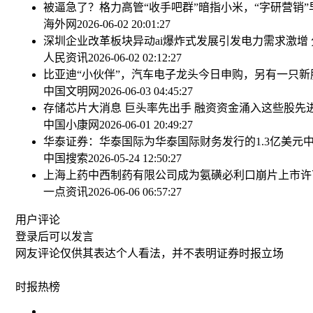
被逼急了？格力高管“收手吧群”暗指小米，“字研营销
海外网
2026-06-02 20:01:27
深圳企业改革板块异动
ai爆炸式发展引发电力需求激增
人民资讯
2026-06-02 02:12:27
比亚迪“小伙伴”，汽车电子龙头今日申购，另有一只新
中国文明网
2026-06-03 04:45:27
存储芯片大消息 巨头率先出手 融资资金涌入这些股
先
中国小康网
2026-06-01 20:49:27
华泰证券：华泰国际为华泰国际财务发行的1.3亿美元
中国搜索
2026-05-24 12:50:27
上海上药中西制药有限公司成为氨磺必利口崩片上市许
一点资讯
2026-06-06 06:57:27
用户评论
登录
后可以发言
网友评论仅供其表达个人看法，并不表明证券时报立场
时报
热榜