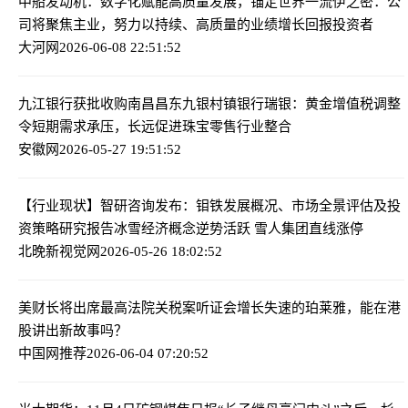
中船发动机：数字化赋能高质量发展，锚定世界一流
伊之密：公
司将聚焦主业，努力以持续、高质量的业绩增长回报投资者
大河网
2026-06-08 22:51:52
九江银行获批收购南昌昌东九银村镇银行
瑞银：黄金增值税调整
令短期需求承压，长远促进珠宝零售行业整合
安徽网
2026-05-27 19:51:52
【行业现状】智研咨询发布：钼铁发展概况、市场全景评估及投
资策略研究报告
冰雪经济概念逆势活跃 雪人集团直线涨停
北晚新视觉网
2026-05-26 18:02:52
美财长将出席最高法院关税案听证会
增长失速的珀莱雅，能在港
股讲出新故事吗？
中国网推荐
2026-06-04 07:20:52