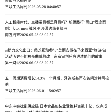
债市陷入抛售潮
三联生活周刊
2026-05-28 04:40:57
人工智能时代，直播带货都是真货吗？
新疆践行“两山”理念案
例：艾玩 men 战风沙 沙漠边缘变绿洲
南方周末
2026-05-28 08:02:57
ai助力文化出口；桑芝互动参与“美丽安徽在马来西亚”旅游推广
活动
历史不能被歪曲或篡改！东京审判后裔讲述他们的故事
第一财经
2026-06-08 08:29:57
五一假期消费增长14.3%
一个月后，泽连斯基再次访问沙特阿拉
伯
三联生活周刊
2026-06-01 15:02:57
中东冲突扰乱供应链 日本食品包装业受挫
耗资数十亿，仅完成