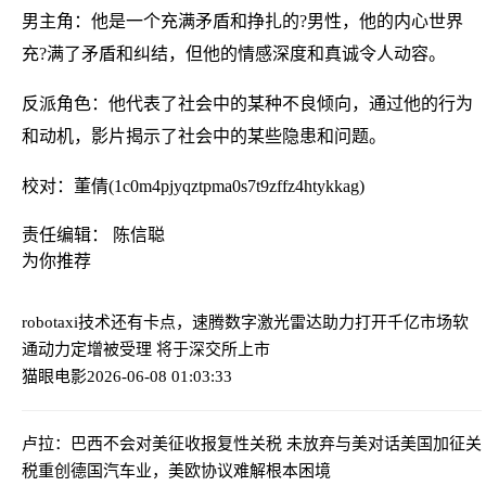
男主角：他是一个充满矛盾和挣扎的?男性，他的内心世界
充?满了矛盾和纠结，但他的情感深度和真诚令人动容。
反派角色：他代表了社会中的某种不良倾向，通过他的行为
和动机，影片揭示了社会中的某些隐患和问题。
校对：董倩(1c0m4pjyqztpma0s7t9zffz4htykkag)
责任编辑： 陈信聪
为你推荐
robotaxi技术还有卡点，速腾数字激光雷达助力打开千亿市场
软
通动力定增被受理 将于深交所上市
猫眼电影
2026-06-08 01:03:33
卢拉：巴西不会对美征收报复性关税 未放弃与美对话
美国加征关
税重创德国汽车业，美欧协议难解根本困境