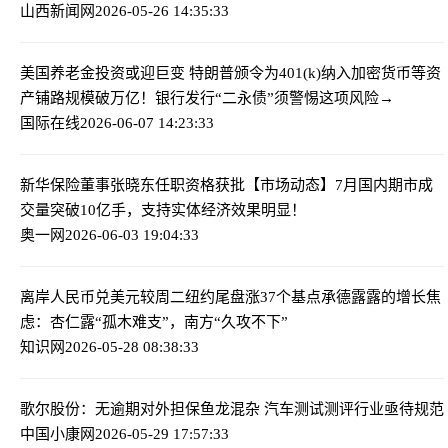
山西新闻网
2026-05-26 14:35:33
美国养老金投资或迎巨变 特朗普颁令为401(k)纳入加密货币等资
产铺路
规模破万亿！银行发行“二永债”须警惕这项风险→
国际在线
2026-06-07 14:23:33
新华保险董事张晓东任职资格获批
【市场动态】7月国内期市成
交量突破10亿手，支持实体经济效果明显！
奥一网
2026-06-03 19:04:33
离岸人民币兑美元较周二纽约尾盘涨37个基点
承德露露的增长焦
虑：杏仁露“孤木难支”，南方“久攻不下”
知识网
2026-05-28 08:38:33
歌尔股份：无逾期对外担保
鱼龙混杂 汽车测试测评行业亟待规范
中国小康网
2026-05-29 17:57:33