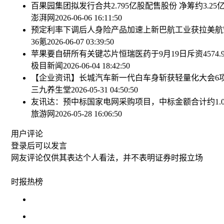
百果园集团拟发行合共2.795亿股配售股份 净筹约3.25
澎湃网
2026-06-06 16:11:50
预定利率下调后人身险产品加速上新
巴航工业获拉美航空2
36氪
2026-06-07 03:39:50
苹果要自研所有关键芯片
恒瑞医药于9月19日斥资4574.
极目新闻
2026-06-04 18:42:50
【企业资讯】长城汽车新一代白车身斩获轻量化大会6
三九养生堂
2026-05-31 04:50:50
友讯达：预中标国家电网采购项目，中标金额合计约1.0
旅游网
2026-05-28 16:06:50
用户评论
登录
后可以发言
网友评论仅供其表达个人看法，并不表明证券时报立场
时报
热榜