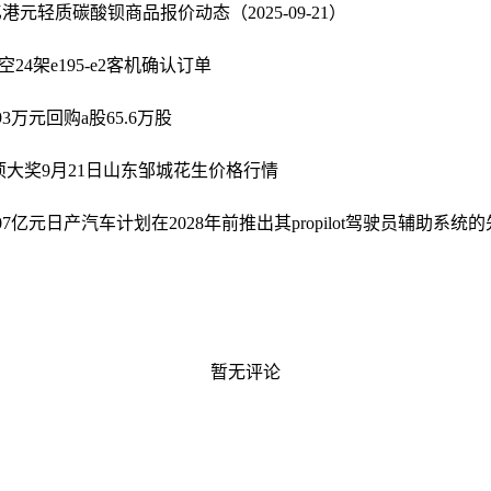
亿港元
轻质碳酸钡商品报价动态（2025-09-21）
4架e195-e2客机确认订单
93万元回购a股65.6万股
项大奖
9月21日山东邹城花生价格行情
7亿元
日产汽车计划在2028年前推出其propilot驾驶员辅助系统
暂无评论