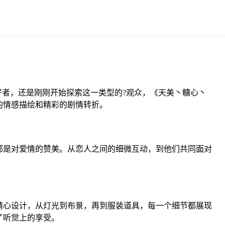
好者，还是刚刚开始探索这一类型的?观众，《天美丶糖心丶
的情感描绘和精彩的剧情转折。
都是对爱情的赞美。从恋人之间的细微互动，到他们共同面对
精心设计，从灯光到布景，再到服装道具，每一个细节都展现
了听觉上的享受。