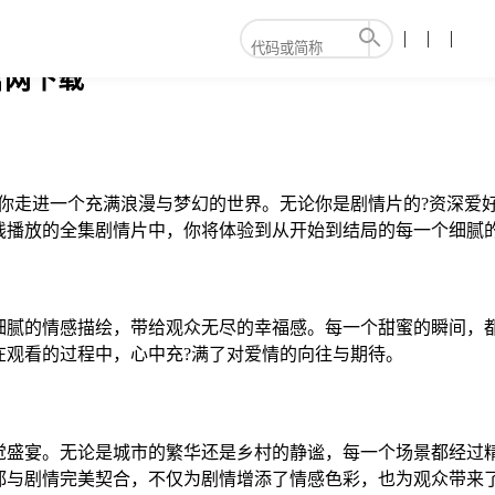
官网下载
你走进一个充满浪漫与梦幻的世界。无论你是剧情片的?资深爱
线播放的全集剧情片中，你将体验到从开始到结局的每一个细腻
细腻的情感描绘，带给观众无尽的幸福感。每一个甜蜜的瞬间，
在观看的过程中，心中充?满了对爱情的向往与期待。
觉盛宴。无论是城市的繁华还是乡村的静谧，每一个场景都经过
都与剧情完美契合，不仅为剧情增添了情感色彩，也为观众带来