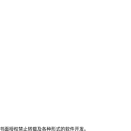
。
经书面授权禁止转载及各种形式的软件开发。