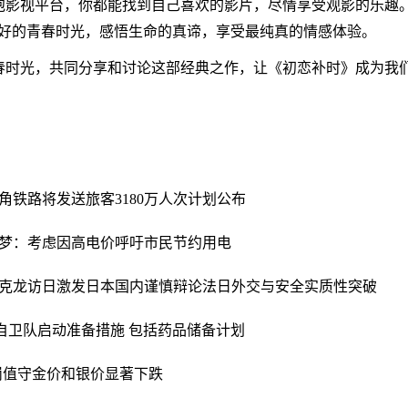
泡影视平台，你都能找到自己喜欢的影片，尽情享受观影的乐趣。
美好的青春时光，感悟生命的真谛，享受最纯真的情感体验。
春时光，共同分享和讨论这部经典之作，让《初恋补时》成为我
角铁路将发送旅客3180万人次计划公布
梦：考虑因高电价呼吁市民节约用电
克龙访日激发日本国内谨慎辩论法日外交与安全实质性突破
自卫队启动准备措施 包括药品储备计划
岗值守
金价和银价显著下跌