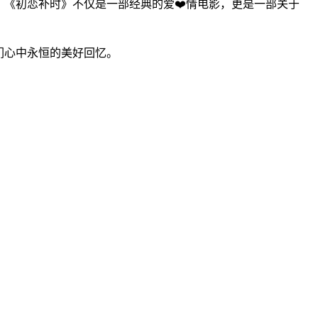
《初恋补时》不仅是一部经典的爱❤️情电影，更是一部关于
们心中永恒的美好回忆。