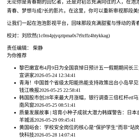
无论你是青春期的回忆者，还是对初恋充满向往的人，在泡
青春、梦想与成?长的影片。在这里，你可以重新审视那段
让我们一起在泡泡影视平台，回味那段充满甜蜜与悸动的青
校对：刘欣然(1c0m4pjyqztpma0s7t9zffz4htykkag)
责任编辑： 柴静
为你推荐
黎巴嫩宣布4月9日为全国哀悼日
预计五一假期期间长三
宣讲家
2026-05-24 12:34:41
青海！中国首个省级太阳能热能支持政策出台
小岛早见
钱江晚报
2026-05-25 22:58:41
韩国股市创28年来最大月涨幅，银行调查三倍杠杆etf
马
南风窗
2026-05-25 08:51:41
质量发展故事 | 培育小种子成就大潜力
韩媒警告：日本
羊城派
2026-05-29 09:45:41
黄国峪会：学校安全岗位的核心是“保护学生”而非“站
快科技
2026-05-28 14:07:41