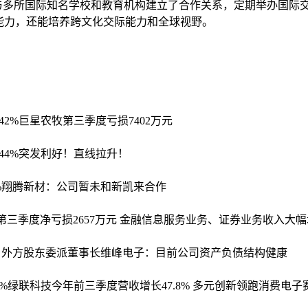
qc与多所国际知名学校和教育机构建立了合作关系，定期举办国
能力，还能培养跨文化交际能力和全球视野。
42%
巨星农牧第三季度亏损7402万元
44%
突发利好！直线拉升！
%
翔腾新材：公司暂未和新凯来合作
第三季度净亏损2657万元 金融信息服务业务、证券业务收入大
 外方股东委派董事长
维峰电子：目前公司资产负债结构健康
%
绿联科技今年前三季度营收增长47.8% 多元创新领跑消费电子