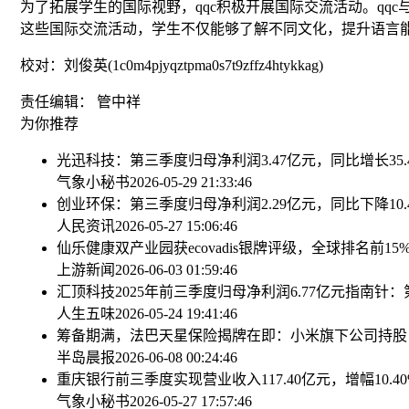
为了拓展学生的国际视野，qqc积极开展国际交流活动。q
这些国际交流活动，学生不仅能够了解不同文化，提升语言
校对：刘俊英(1c0m4pjyqztpma0s7t9zffz4htykkag)
责任编辑： 管中祥
为你推荐
光迅科技：第三季度归母净利润3.47亿元，同比增长35.
气象小秘书
2026-05-29 21:33:46
创业环保：第三季度归母净利润2.29亿元，同比下降10.
人民资讯
2026-05-27 15:06:46
仙乐健康双产业园获ecovadis银牌评级，全球排名前15
上游新闻
2026-06-03 01:59:46
汇顶科技2025年前三季度归母净利润6.77亿元
指南针：
人生五味
2026-05-24 19:41:46
筹备期满，法巴天星保险揭牌在即：小米旗下公司持股
半岛晨报
2026-06-08 00:24:46
重庆银行前三季度实现营业收入117.40亿元，增幅10.40
气象小秘书
2026-05-27 17:57:46