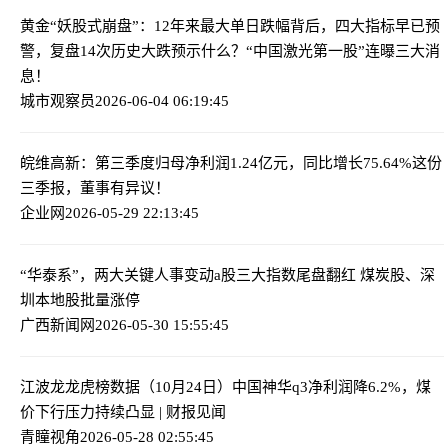
黄金“妖股式崩盘”：12年来最大单日跌幅背后，四大指标早已预
警，复盘14次历史大跌预示什么？
“中国激光第一股”连曝三大消
息！
城市观察员
2026-06-04 06:19:45
皖维高新：第三季度归母净利润1.24亿元，同比增长75.64%
这份
三季报，董事有异议！
企业网
2026-05-29 22:13:45
“华泰系”，两大关键人事变动
a股三大指数尾盘翻红 煤炭股、深
圳本地股批量涨停
广西新闻网
2026-05-30 15:55:45
江波龙龙虎榜数据（10月24日）
中国神华q3净利润降6.2%，煤
价下行压力持续凸显 | 财报见闻
青瞳视角
2026-05-28 02:55:45