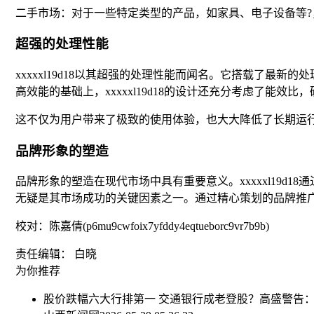
二手市场：对于一些特定类型的产品，如家具、电子设备等
超强的处理性能
xxxxxl19d18以其超强的处理性能而闻名。它搭载了
高效能的基础上，xxxxxl19d18的设计还充分考虑了能
这不仅为用户带来了极致的使用体验，也大大降低了长期运
品牌形象的塑造
品牌形象的塑造在现代市场中具有重要意义。xxxxxl19d1
无疑是其市场成功的关键因素之一。通过精心策划的品牌推广活动
校对：陈嘉倩(p6mu9cwfoix7yfddy4eqtueborc9vr7b9b)
责任编辑： 白晓
为你推荐
股价跌幅六大行排第一 交通银行成老登股？
高盛警告：