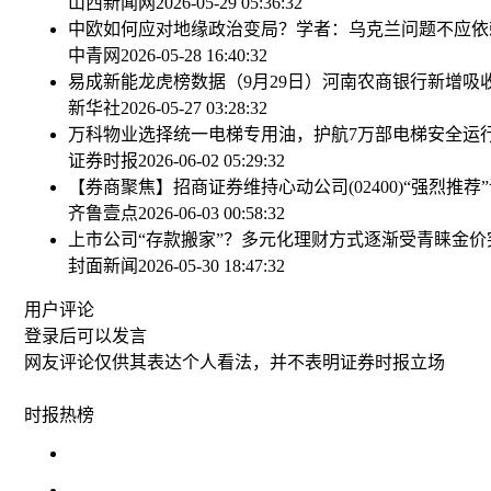
山西新闻网
2026-05-29 05:36:32
中欧如何应对地缘政治变局？学者：乌克兰问题不应依
中青网
2026-05-28 16:40:32
易成新能龙虎榜数据（9月29日）
河南农商银行新增吸收
新华社
2026-05-27 03:28:32
万科物业选择统一电梯专用油，护航7万部电梯安全运
证券时报
2026-06-02 05:29:32
【券商聚焦】招商证券维持心动公司(02400)“强烈推
齐鲁壹点
2026-06-03 00:58:32
上市公司“存款搬家”？多元化理财方式逐渐受青睐
金价
封面新闻
2026-05-30 18:47:32
用户评论
登录
后可以发言
网友评论仅供其表达个人看法，并不表明证券时报立场
时报
热榜