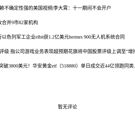
赖不确定性强的美国
视频|李大霄：十一期间不会开户
合并9市82家机构
行
以色列军工企业elbit获1.2亿美元hermes 900无人机系统合同
荐”评级 指公司游戏业务表现超预期
花旗将中国股票评级上调至“增
突破3800美元！华安黄金etf（518880）单日成交近44亿领跑
暂无评论