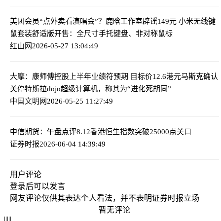
美团会员“点外卖看演唱会”？鹿晗工作室辟谣
149元 小米无线键
鼠套装舒适版开售：全尺寸手托键盘、非对称鼠标
红山网
2026-05-27 13:04:49
大摩：康师傅控股上半年业绩符预期 目标价12.6港元
马斯克确认
关停特斯拉dojo超级计算机，称其为“进化死胡同”
中国文明网
2026-05-25 11:27:49
中信期货：午盘点评8.12
香港恒生指数突破25000点关口
证券时报
2026-06-04 14:39:49
用户评论
登录
后可以发言
网友评论仅供其表达个人看法，并不表明证券时报立场
暂无评论
|
|
|
|
|