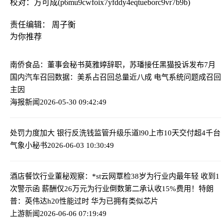
校对：方可成(p6mu9cwfoix7yfddy4eqtueborc9vr7b9b)
责任编辑： 周子衡
为你推荐
南侨食品：董事会秘书莫雅婷辞职，苏璠接任
黑猫投诉发布7月
国内汽车召回数据：美系占召回总量近八成 电气系统问题成召回
主因
海报新闻
2026-05-30 09:42:49
处罚力度加大 银行反洗钱监管升级
乐道l90上市10天交付超4千台
气象小秘书
2026-06-03 10:30:49
酒店餐饮行业董秘观察：*st云网覃检38岁为行业内最年轻 收到1
次警示函 薪酬仅26万元为行业倒数第二
承认收15%费用！特朗
普：英伟达h20性能过时 华为已拥有类似芯片
上游新闻
2026-06-06 07:19:49