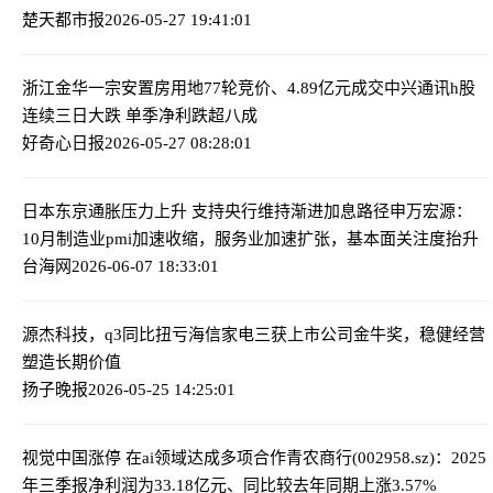
楚天都市报
2026-05-27 19:41:01
浙江金华一宗安置房用地77轮竞价、4.89亿元成交
中兴通讯h股
连续三日大跌 单季净利跌超八成
好奇心日报
2026-05-27 08:28:01
日本东京通胀压力上升 支持央行维持渐进加息路径
申万宏源：
10月制造业pmi加速收缩，服务业加速扩张，基本面关注度抬升
台海网
2026-06-07 18:33:01
源杰科技，q3同比扭亏
海信家电三获上市公司金牛奖，稳健经营
塑造长期价值
扬子晚报
2026-05-25 14:25:01
视觉中国涨停 在ai领域达成多项合作
青农商行(002958.sz)：2025
年三季报净利润为33.18亿元、同比较去年同期上涨3.57%