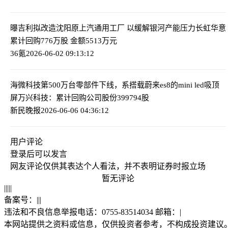
曝吉利拟改造沈阳原上汽通用工厂 以缓解银河产能压力
长虹华意
累计回购776万股 金额5513万元
36氪
2026-06-02 09:13:12
海微科技第500万台零部件下线，系搭载蔚来es8的mini led吸顶
屏
万兴科技：累计回购公司股份399794股
新民晚报
2026-06-06 04:36:12
用户评论
登录
后可以发言
网友评论仅供其表达个人看法，并不表明证券时报立场
暂无评论
|
|
|
|
|
备案号：
|
|
|
违法和不良信息举报电话：0755-83514034 邮箱：
|
本网站提供之资料或信息，仅供投资者参考，不构成投资建议