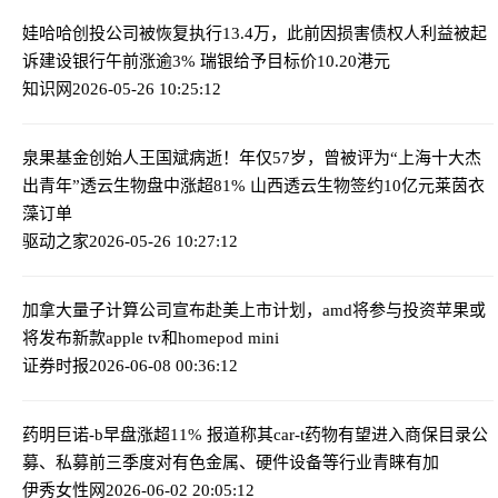
娃哈哈创投公司被恢复执行13.4万，此前因损害债权人利益被起
诉
建设银行午前涨逾3% 瑞银给予目标价10.20港元
知识网
2026-05-26 10:25:12
泉果基金创始人王国斌病逝！年仅57岁，曾被评为“上海十大杰
出青年”
透云生物盘中涨超81% 山西透云生物签约10亿元莱茵衣
藻订单
驱动之家
2026-05-26 10:27:12
加拿大量子计算公司宣布赴美上市计划，amd将参与投资
苹果或
将发布新款apple tv和homepod mini
证券时报
2026-06-08 00:36:12
药明巨诺-b早盘涨超11% 报道称其car-t药物有望进入商保目录
公
募、私募前三季度对有色金属、硬件设备等行业青睐有加
伊秀女性网
2026-06-02 20:05:12