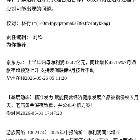
应对可能出现的问题。
校对：林行止(1c0m4pjyqztpma0s7t9zffz4htykkag)
责任编辑： 刘欣
为你推荐
京东方a：上半年归母净利润32.47亿元，同比增长42.15%
7月通
胀率超预期上升 支持澳洲联储9月按兵不动
华声在线
2026-05-26 05:11:20
【基层动态】精准发力 赋能民营经济健康发展
产品被指侵权五月
天，老庙黄金深夜致歉，并公布补偿方案！
澎湃网
2026-05-31 17:47:20
游族网络（002174）2025年中报简析：净利润同比增长