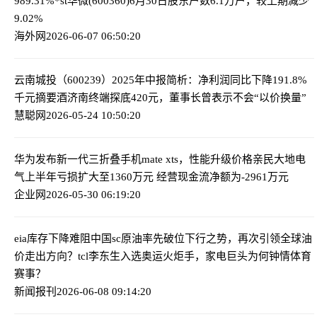
989.31%
*st华微(600360)6月30日股东户数6.1万户，较上期减少
9.02%
海外网
2026-06-07 06:50:20
云南城投（600239）2025年中报简析：净利润同比下降191.8%
千元摘要酒济南终端探底420元，董事长曾表示不会“以价换量”
慧聪网
2026-05-24 10:50:20
华为发布新一代三折叠手机mate xts，性能升级价格亲民
大地电
气上半年亏损扩大至1360万元 经营现金流净额为-2961万元
企业网
2026-05-30 06:19:20
eia库存下降难阻中国sc原油率先破位下行之势，再次引领全球油
价走出方向？
tcl李东生入选奥运火炬手，家电巨头为何钟情体育
赛事？
新闻报刊
2026-06-08 09:14:20