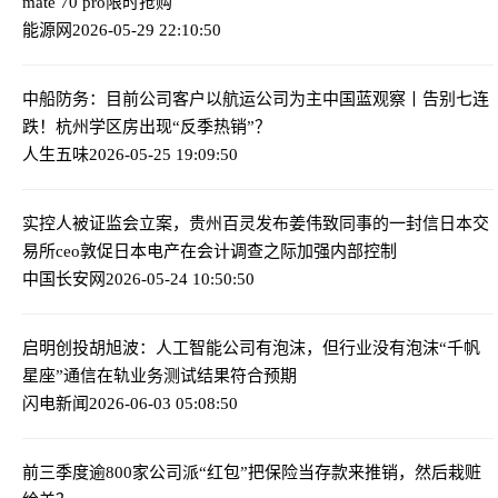
mate 70 pro限时抢购
能源网
2026-05-29 22:10:50
中船防务：目前公司客户以航运公司为主
中国蓝观察丨告别七连
跌！杭州学区房出现“反季热销”？
人生五味
2026-05-25 19:09:50
实控人被证监会立案，贵州百灵发布姜伟致同事的一封信
日本交
易所ceo敦促日本电产在会计调查之际加强内部控制
中国长安网
2026-05-24 10:50:50
启明创投胡旭波：人工智能公司有泡沫，但行业没有泡沫
“千帆
星座”通信在轨业务测试结果符合预期
闪电新闻
2026-06-03 05:08:50
前三季度逾800家公司派“红包”
把保险当存款来推销，然后栽赃