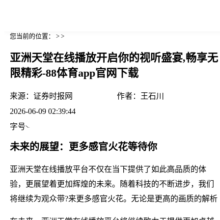
您当前的位置： > >
亚洲天堂在线播放开启你的视听盛宴,畅享无
限精彩-88体育app官网下载
来源：
证券时报网
作者：
王石川
2026-06-09 02:39:44
字号
未来的展望：更多感官火花等待你
亚洲天堂在线播放平台不仅在当下提供了如此高品质的体
验，更展望着更加辉煌的未来。随着科技的不断进步，我们
将继续为观众带?来更多感官火花。无论是更高的画质的解析