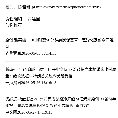
校对：陈雅琳(p6mu9cwfoix7yfddy4eqtueborc9vr7b9b)
责任编辑： 高建国
为你推荐
原创 新突破！10小时变58分钟
惠民保变革：差异化定价众口难
调
齐鲁壹点
2026-06-03 07:14:13
越南vinfast在印度首家工厂开业之际 正洽谈提高本地采购比例
尾
盘：疲软数据与特朗普关税令美股受挫
一点资讯
2026-05-26 18:16:13
优必选早盘涨近5% 公司完成配股净筹超24亿港元
原创 31省份半
年报：粤苏鲁总量领跑 新兴产业成增长“新势力”
中文网
2026-05-27 14:19:13