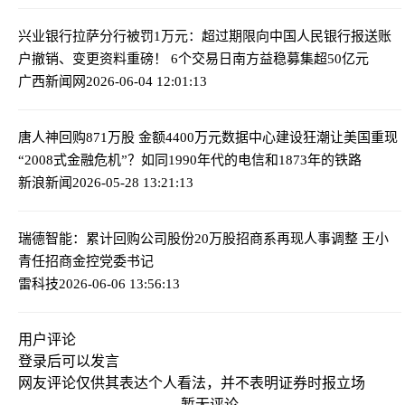
兴业银行拉萨分行被罚1万元：超过期限向中国人民银行报送账
户撤销、变更资料
重磅！ 6个交易日南方益稳募集超50亿元
广西新闻网
2026-06-04 12:01:13
唐人神回购871万股 金额4400万元
数据中心建设狂潮让美国重现
“2008式金融危机”？如同1990年代的电信和1873年的铁路
新浪新闻
2026-05-28 13:21:13
瑞德智能：累计回购公司股份20万股
招商系再现人事调整 王小
青任招商金控党委书记
雷科技
2026-06-06 13:56:13
用户评论
登录
后可以发言
网友评论仅供其表达个人看法，并不表明证券时报立场
暂无评论