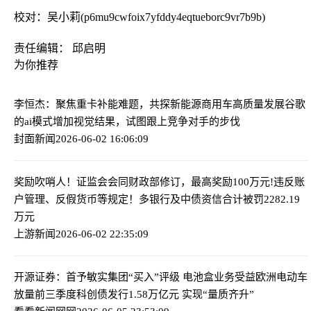
校对：吴小莉(p6mu9cwfoix7yfddy4eqtueborc9vr7b9b)
责任编辑： 邱启明
为你推荐
李恒杰：聚焦重卡补能难题，共探新能源商用车高质量发展
谷歌
的ai模式增加视觉结果，试图跟上竞争对手的步伐
封面新闻
2026-06-02 16:06:09
奖励吹哨人！证监会会同财政部修订，最高奖励100万元!
违反账
户管理、反假货币等规定！多银行及中债资信合计被罚2282.19
万元
上游新闻
2026-06-02 22:35:09
开源证券：首予敏实集团“买入”评级 电池盒业务受益欧洲电动车
放量
前三季度科创债发行1.58万亿元 实现“量质齐升”