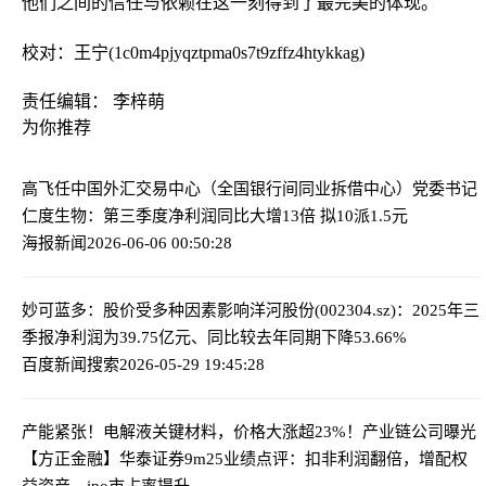
他们之间的信任与依赖在这一刻得到了最完美的体现。
校对：王宁(1c0m4pjyqztpma0s7t9zffz4htykkag)
责任编辑： 李梓萌
为你推荐
高飞任中国外汇交易中心（全国银行间同业拆借中心）党委书记
仁度生物：第三季度净利润同比大增13倍 拟10派1.5元
海报新闻
2026-06-06 00:50:28
妙可蓝多：股价受多种因素影响
洋河股份(002304.sz)：2025年三
季报净利润为39.75亿元、同比较去年同期下降53.66%
百度新闻搜索
2026-05-29 19:45:28
产能紧张！电解液关键材料，价格大涨超23%！产业链公司曝光
【方正金融】华泰证券9m25业绩点评：扣非利润翻倍，增配权
益资产、ipo市占率提升