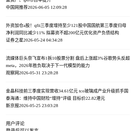
中国网推荐
2026-06-05 12:09:28
外资加仓a股！qfii三季度增持至少121股
中国国航第三季度归母
净利润同比减少11% 拟募资不超200亿元优化资产负债结构
证券之星
2026-05-24 04:34:28
流媒体巨头奈飞宣布1拆10股票分割 盘后上涨超3%
谷歌势头反超
meta，2026年胜负取决于下一代模型的能力
观察网
2026-05-31 23:28:28
金晶科技前三季度实现营收34.61亿元 tco玻璃成产业升级抓手
国
泰海通：维持中国财险“增持”评级 目标价22.82港元
新京报
2026-05-25 23:03:28
用户评论
登录
后可以发言