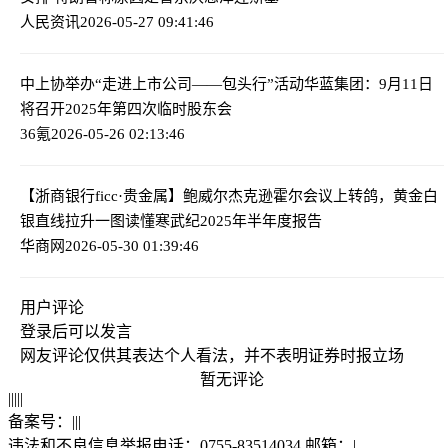
人民资讯
2026-05-27 09:41:46
中上协举办“走进上市公司——包头行”活动
华蓝集团：9月11日
将召开2025年第四次临时股东会
36氪
2026-05-26 02:13:46
【浙商银行ficc·贵金属】鲍威尔杰克逊霍尔会议上转鸽，黄金白
银直线拉升
一图读懂寒武纪2025年半年度报告
华商网
2026-05-30 01:39:46
用户评论
登录
后可以发言
网友评论仅供其表达个人看法，并不表明证券时报立场
暂无评论
|
|
|
|
|
备案号：
|
|
|
违法和不良信息举报电话：0755-83514034 邮箱：
|