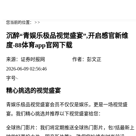
您当前的位置： > >
沉醉“青娱乐极品视觉盛宴”,开启感官新维
度-88体育app官网下载
来源：
证券时报网
作者：
彭文正
2026-06-09 02:56:46
字号
精心挑选的视觉盛宴
青娱乐极品视觉盛宴会员不仅仅是娱乐，更是一场视觉盛
宴。我们精心挑选并推荐以下视觉盛宴给您：
全球热门影片：我们将定期推送全球热门影片，包?括最新上