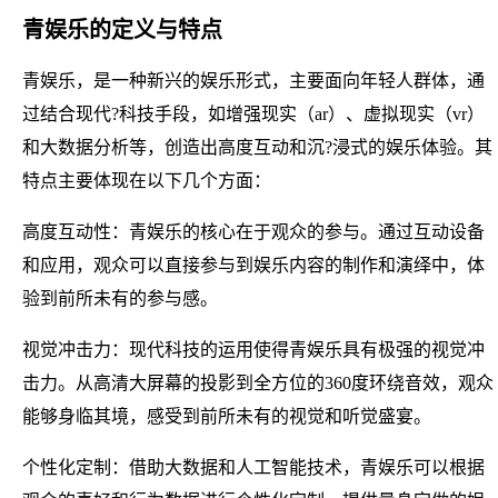
青娱乐的定义与特点
青娱乐，是一种新兴的娱乐形式，主要面向年轻人群体，通
过结合现代?科技手段，如增强现实（ar）、虚拟现实（vr）
和大数据分析等，创造出高度互动和沉?浸式的娱乐体验。其
特点主要体现在以下几个方面：
高度互动性：青娱乐的核心在于观众的参与。通过互动设备
和应用，观众可以直接参与到娱乐内容的制作和演绎中，体
验到前所未有的参与感。
视觉冲击力：现代科技的运用使得青娱乐具有极强的视觉冲
击力。从高清大屏幕的投影到全方位的360度环绕音效，观众
能够身临其境，感受到前所未有的视觉和听觉盛宴。
个性化定制：借助大数据和人工智能技术，青娱乐可以根据