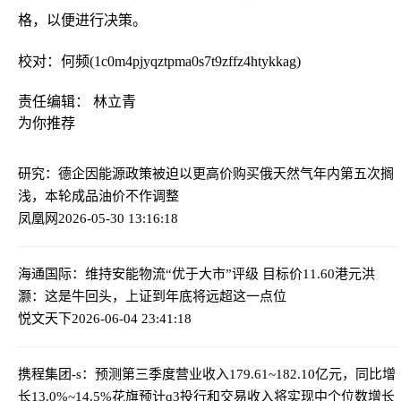
格，以便进行决策。
校对：何频(1c0m4pjyqztpma0s7t9zffz4htykkag)
责任编辑： 林立青
为你推荐
研究：德企因能源政策被迫以更高价购买俄天然气
年内第五次搁
浅，本轮成品油价不作调整
凤凰网
2026-05-30 13:16:18
海通国际：维持安能物流“优于大市”评级 目标价11.60港元
洪
灏：这是牛回头，上证到年底将远超这一点位
悦文天下
2026-06-04 23:41:18
携程集团-s：预测第三季度营业收入179.61~182.10亿元，同比增
长13.0%~14.5%
花旗预计q3投行和交易收入将实现中个位数增长