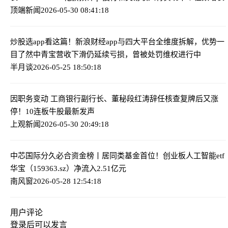
顶端新闻
2026-05-30 08:41:18
炒股选app看这篇！新浪财经app与四大平台全维度拆解，优势一
目了然
中青宝营收下滑仍延续亏损，曾被处罚维权进行中
半月谈
2026-05-25 18:50:18
因职务变动 工商银行副行长、董秘段红涛辞任
核查复牌后又涨
停！10连板牛股最新发声
上观新闻
2026-05-30 20:49:18
中芯国际分久必合
资金榜丨居同类基金首位！创业板人工智能etf
华宝（159363.sz）净流入2.51亿元
南风窗
2026-05-28 12:54:18
用户评论
登录
后可以发言