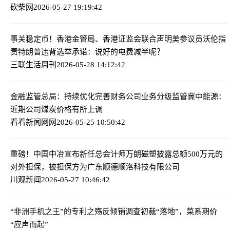
砍柴网
2026-05-27 19:19:42
事关稳定币！香港金管局、香港证监会联合声明
美参议员沃伦指
责特朗普违背选举承诺：说好的电费减半呢？
三联生活周刊
2026-05-28 14:12:42
金融监管总局：持续优化完善财务公司业务分级监管
冀中能源：
近期公司煤炭价格有所上调
看看新闻网网
2026-05-25 10:50:42
重磅！中国中冶宣布新任总会计师
万朗磁塑披露总额500万元的
对外担保，被担保方为广东顺德顺洛科技有限公司
川观新闻
2026-05-27 10:46:42
“非洲手机之王”的专利之殇
反倾销调查初裁“落地”，菜系期价
“应声而起”