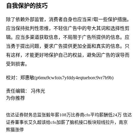
自我保护的技巧
除了依赖外部监管，消费者自身也应当采?取一些保护措施。
应当保持批判性思维，不轻信广告中的夸大其词和选择性剪
辑。应当多渠道获取信息，不局限于广告所提供的信息。应
当勇于提出问题，要求广告提供更加全面和真实的信息。只
有这样，才能更好地保护自己的权益，避免因广告的误导而
受到损害。
校对：郑惠敏(p6mu9cwfoix7yfddy4eqtueborc9vr7b9b)
责任编辑： 冯伟光
为你推荐
信达证券财务总监张毅年薪108万比券商cfo平均薪酬低24万 信达
证券董事长艾久超该给cfo加薪了
脑机接口板块短线拉升，南京
熊猫涨停