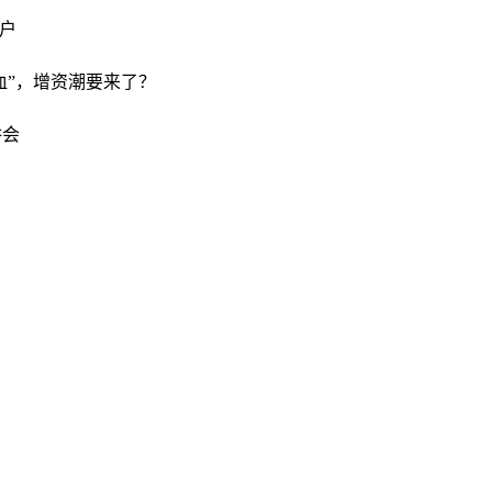
7户
血”，增资潮要来了？
讲会