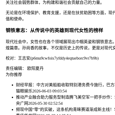
关注社会弱势群体，为构建和谐社会贡献自己的力量。
无论是在环境保护、教育支援，还是在扶贫助困等方面，现
值和使命。
钢铁意志：从传说中的英雄到现代女性的榜样
现代社会中，女性也在各个领域展现出巾帼英姿和钢铁意志
煌篇章。孙尚香的故事，不仅是历史上的传说，更是对现代
校对：王志安(p6mu9cwfoix7yfddy4eqtueborc9vr7b9b)
责任编辑： 欧阳夏丹
为你推荐
财经早报：中方对美船舶收取特别港务费今施行，巴方利用
猫眼娱乐
2026-06-03 09:03:54
推动产业融合助力服务型制造腾飞
美空军一把手炒作：
央广网
2026-05-30 02:52:54
频现中国“零”的实破，这条机构青睐赛道渐成新主线！