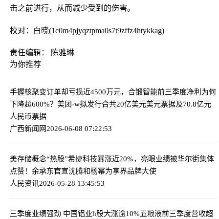
击之前进行，从而减少受到的伤害。
校对：白晓(1c0m4pjyqztpma0s7t9zffz4htykkag)
责任编辑： 陈雅琳
为你推荐
手握核聚变订单却亏损近4500万元，合锻智能前三季度净利为何
下降超600%？
美团-w拟发行合共20亿美元美元票据及70.8亿元
人民币票据
广西新闻网
2026-06-08 07:22:53
美存储概念“热股”希捷科技暴涨近20%，亮眼业绩被华尔街集体
点赞！
余承东官宣沈腾和杨幂为享界品牌大使
人民资讯
2026-05-28 13:45:53
三季度业绩强劲 中国铝业h股大涨逾10%
五粮液前三季度营收超