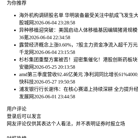
为你推荐
海外机构调研股名单 华明装备最受关注
中航成飞发生大宗
股城网
2026-06-04 23:28:58
异种移植迎突破：美国启动人体移植基因编辑猪肾规模
36氪
2026-06-04 22:34:58
露营经济概念上涨0.60%，7股主力资金净流入超千万元
千龙网
2026-06-04 23:15:58
杉杉集团重整方案被否！
迎密集催化！港股创新药板块有
安徽网
2026-05-25 20:13:58
amd第三季度营收92.46亿美元 净利润同比增长61%
40
快科技
2026-05-27 19:50:58
浦发银行行长谢伟：在核心赛道上持续深耕 全力提升
发展网
2026-06-01 23:44:58
用户评论
登录
后可以发言
网友评论仅供其表达个人看法，并不表明证券时报立场