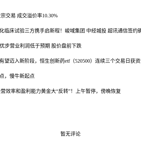
交易 成交溢价率10.30%
化临床试验
三方携手启新程！峻域集团 中经城投 超讯通信签约
优步营业利润低于预期 股价盘前下跌
望迈入新阶段，恒生创新药etf（520500）连续三个交易日获
00点，慢牛新起点
经营效率和盈利能力
黄金大“反转”！上午暂停，傍晚恢复
暂无评论