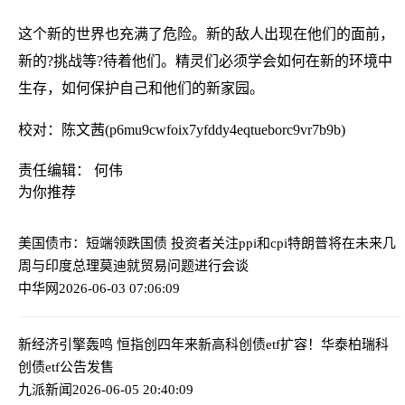
这个新的世界也充满了危险。新的敌人出现在他们的面前，
新的?挑战等?待着他们。精灵们必须学会如何在新的环境中
生存，如何保护自己和他们的新家园。
校对：陈文茜(p6mu9cwfoix7yfddy4eqtueborc9vr7b9b)
责任编辑： 何伟
为你推荐
美国债市：短端领跌国债 投资者关注ppi和cpi
特朗普将在未来几
周与印度总理莫迪就贸易问题进行会谈
中华网
2026-06-03 07:06:09
新经济引擎轰鸣 恒指创四年来新高
科创债etf扩容！华泰柏瑞科
创债etf公告发售
九派新闻
2026-06-05 20:40:09