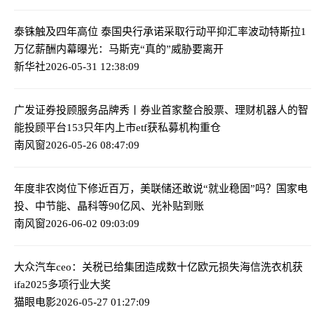
泰铢触及四年高位 泰国央行承诺采取行动平抑汇率波动
特斯拉1
万亿薪酬内幕曝光：马斯克“真的”威胁要离开
新华社
2026-05-31 12:38:09
广发证券投顾服务品牌秀丨券业首家整合股票、理财机器人的智
能投顾平台
153只年内上市etf获私募机构重仓
南风窗
2026-05-26 08:47:09
年度非农岗位下修近百万，美联储还敢说“就业稳固”吗？
国家电
投、中节能、晶科等90亿风、光补贴到账
南风窗
2026-06-02 09:03:09
大众汽车ceo：关税已给集团造成数十亿欧元损失
海信洗衣机获
ifa2025多项行业大奖
猫眼电影
2026-05-27 01:27:09